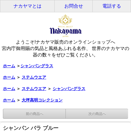
ナカヤマとは
お問合せ
電話する
ようこそ!ナカヤマ販売のオンラインショップへ
宮内庁御用賜の気品と風格あふれる名作、 世界のナカヤマの
器の数々をぜひご覧ください。
ホーム
＞
シャンパングラス
ホーム
＞
ステムウエア
ホーム
＞
ステムウエア
＞
シャンパングラス
ホーム
＞
大坪高明コレクション
前の商品へ
次の商品へ
シャンパン バラ ブルー