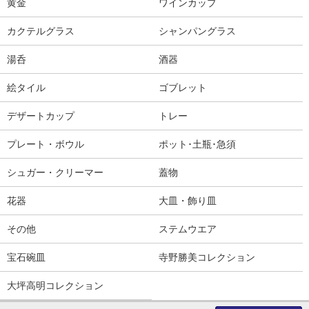
黄金
ワインカップ
カクテルグラス
シャンパングラス
湯呑
酒器
絵タイル
ゴブレット
デザートカップ
トレー
プレート・ボウル
ポット･土瓶･急須
シュガー・クリーマー
蓋物
花器
大皿・飾り皿
その他
ステムウエア
宝石碗皿
寺野勝美コレクション
大坪高明コレクション