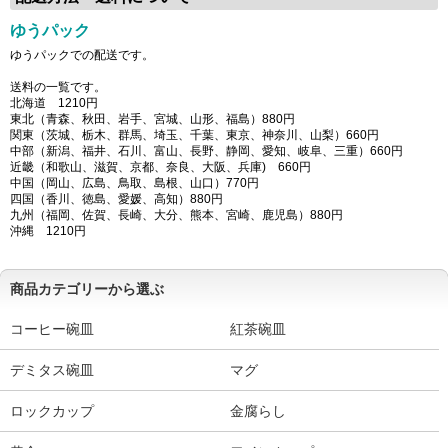
ゆうパック
ゆうパックでの配送です。
送料の一覧です。
北海道 1210円
東北（青森、秋田、岩手、宮城、山形、福島）880円
関東（茨城、栃木、群馬、埼玉、千葉、東京、神奈川、山梨）660円
中部（新潟、福井、石川、富山、長野、静岡、愛知、岐阜、三重）660円
近畿（和歌山、滋賀、京都、奈良、大阪、兵庫) 660円
中国（岡山、広島、鳥取、島根、山口）770円
四国（香川、徳島、愛媛、高知）880円
九州（福岡、佐賀、長崎、大分、熊本、宮崎、鹿児島）880円
沖縄 1210円
商品カテゴリーから選ぶ
コーヒー碗皿
紅茶碗皿
デミタス碗皿
マグ
ロックカップ
金腐らし