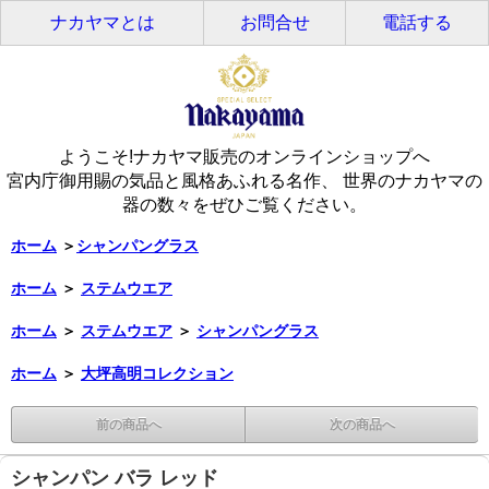
ナカヤマとは
お問合せ
電話する
ようこそ!ナカヤマ販売のオンラインショップへ
宮内庁御用賜の気品と風格あふれる名作、 世界のナカヤマの
器の数々をぜひご覧ください。
ホーム
＞
シャンパングラス
ホーム
＞
ステムウエア
ホーム
＞
ステムウエア
＞
シャンパングラス
ホーム
＞
大坪高明コレクション
前の商品へ
次の商品へ
シャンパン バラ レッド