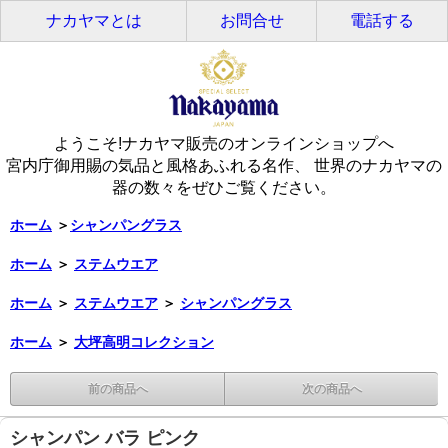
ナカヤマとは
お問合せ
電話する
ようこそ!ナカヤマ販売のオンラインショップへ
宮内庁御用賜の気品と風格あふれる名作、 世界のナカヤマの
器の数々をぜひご覧ください。
ホーム
＞
シャンパングラス
ホーム
＞
ステムウエア
ホーム
＞
ステムウエア
＞
シャンパングラス
ホーム
＞
大坪高明コレクション
前の商品へ
次の商品へ
シャンパン バラ ピンク