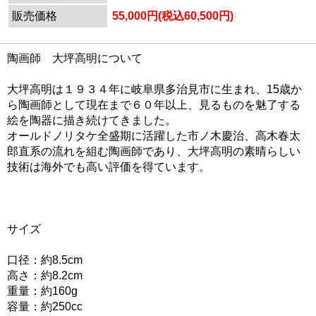
販売価格
55,000円(税込60,500円)
陶画師 大坪高明について
大坪高明は１９３４年に岐阜県多治見市に生まれ、15歳か
ら陶画師として現在まで６０年以上、見るものを魅了する
絵を陶器に描き続けてきました。
オールドノリタケ全盛期に活躍した市ノ木慶治、高木春太
郎直系の流れを組む陶画師であり、大坪高明の素晴らしい
技術は海外でも高い評価を得ています。
サイズ
口径：約8.5cm
高さ：約8.2cm
重量：約160g
容量：約250cc