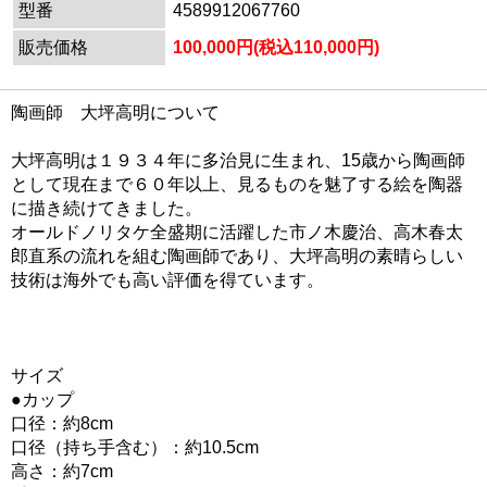
型番
4589912067760
販売価格
100,000円(税込110,000円)
陶画師 大坪高明について
大坪高明は１９３４年に多治見に生まれ、15歳から陶画師
として現在まで６０年以上、見るものを魅了する絵を陶器
に描き続けてきました。
オールドノリタケ全盛期に活躍した市ノ木慶治、高木春太
郎直系の流れを組む陶画師であり、大坪高明の素晴らしい
技術は海外でも高い評価を得ています。
サイズ
●カップ
口径：約8cm
口径（持ち手含む）：約10.5cm
高さ：約7cm