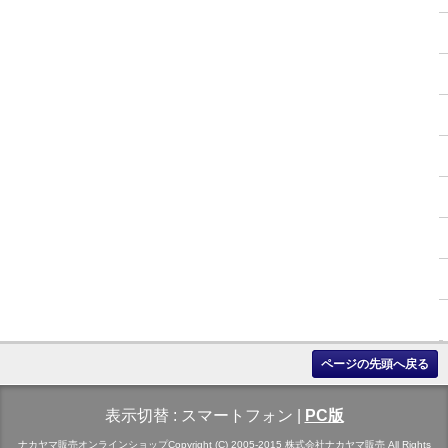
ページの先頭へ戻る
表示切替 :
スマートフォン
|
PC版
ナカヤマ販売オンラインショップCopyright (C) 2005-2015 株式会社ナカヤマ販売 All Rights