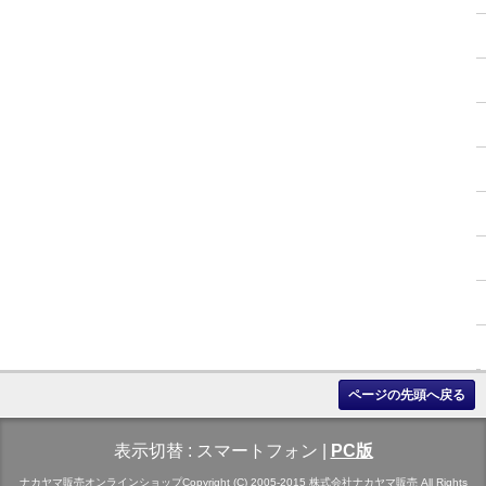
ページの先頭へ戻る
表示切替 :
スマートフォン
|
PC版
ナカヤマ販売オンラインショップCopyright (C) 2005-2015 株式会社ナカヤマ販売 All Rights