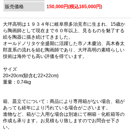
販売価格
150,000円(税込165,000円)
大坪高明は１９３４年に岐阜県多治見市に生まれ、15歳か
ら陶画師として現在まで６０年以上、見るものを魅了する
絵を陶器に描き続けてきました。
オールドノリタケ全盛期に活躍した市ノ木慶治、高木春太
郎直系の流れを組む陶画師であり、大坪高明の素晴らしい
技術は海外でも高い評価を得ています。
サイズ
20×20cm(額含む22×22cm)
重量：0.74kg
箱、皿立てについて：商品により専用箱がない場合、箱が
あっても経年により汚れている場合がございます。
進物など、箱がご入用な場合は別途にて桐箱・化粧箱等の
作成も承ります。お見積もり致しますのでお問合せ下さ
い。