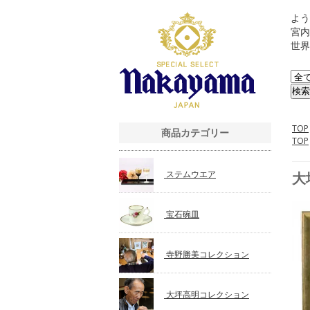
よう
宮内
世界
TOP
商品カテゴリー
TOP
ステムウエア
大
宝石碗皿
寺野勝美コレクション
大坪高明コレクション