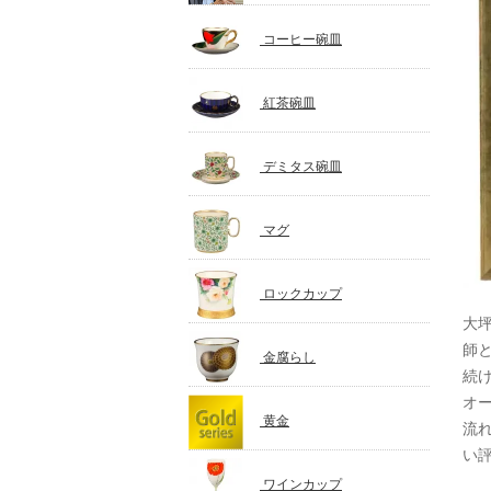
コーヒー碗皿
紅茶碗皿
デミタス碗皿
マグ
ロックカップ
大
師
金腐らし
続
オ
黄金
流
い
ワインカップ