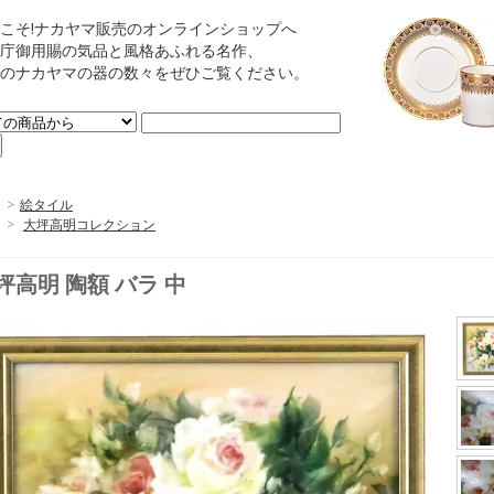
こそ!ナカヤマ販売のオンラインショップへ
庁御用賜の気品と風格あふれる名作、
のナカヤマの器の数々をぜひご覧ください。
>
絵タイル
>
大坪高明コレクション
坪高明 陶額 バラ 中