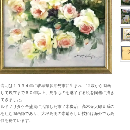
坪高明は１９３４年に岐阜県多治見市に生まれ、15歳から陶画
として現在まで６０年以上、見るものを魅了する絵を陶器に描き
けてきました。
ールドノリタケ全盛期に活躍した市ノ木慶治、高木春太郎直系の
れを組む陶画師であり、大坪高明の素晴らしい技術は海外でも高
評価を得ています。