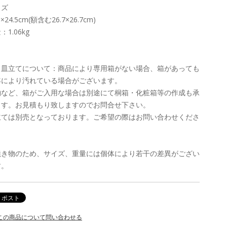
イズ
5×24.5cm(額含む26.7×26.7cm)
：1.06kg
、皿立てについて：商品により専用箱がない場合、箱があっても
年により汚れている場合がございます。
物など、箱がご入用な場合は別途にて桐箱・化粧箱等の作成も承
ます。お見積もり致しますのでお問合せ下さい。
立ては別売となっております。ご希望の際はお問い合わせくださ
。
焼き物のため、サイズ、重量には個体により若干の差異がござい
す。
この商品について問い合わせる