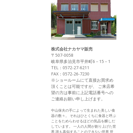
株式会社ナカヤマ販売
〒507-0058
岐阜県多治見市平井町6－15－1
TEL：0572-27-6211
FAX：0572-26-7230
※ショールームにて直接お買求め
頂くことは可能ですが、 ご来店希
望の方は事前に上記電話番号への
ご連絡お願い申し上げます。
中山保夫の手によって生まれた美しい食
器の数々。 それはひとくちに食器と呼ぶ
ことをためらわせるほどの気品を醸しだ
しています。 一人の人間が創り上げた世
界 誰も真似することのできない世界 世