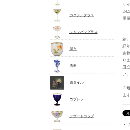
サ
24.
カクテルグラス
重量
シャンパングラス
箱
経
湯呑
進
り
酒器
皿
い
絵タイル
※
ま
ゴブレット
デザートカップ