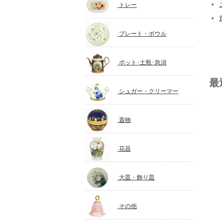
トレー
プレート・ボウル
ポット･土瓶･急須
最
シュガー・クリーマー
蓋物
花器
大皿・飾り皿
その他