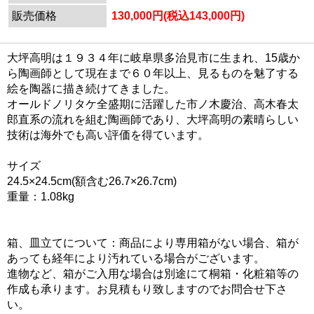
販売価格
130,000円(税込143,000円)
大坪高明は１９３４年に岐阜県多治見市に生まれ、15歳か
ら陶画師として現在まで６０年以上、見るものを魅了する
絵を陶器に描き続けてきました。
オールドノリタケ全盛期に活躍した市ノ木慶治、高木春太
郎直系の流れを組む陶画師であり、大坪高明の素晴らしい
技術は海外でも高い評価を得ています。
サイズ
24.5×24.5cm(額含む26.7×26.7cm)
重量：1.08kg
箱、皿立てについて：商品により専用箱がない場合、箱が
あっても経年により汚れている場合がございます。
進物など、箱がご入用な場合は別途にて桐箱・化粧箱等の
作成も承ります。お見積もり致しますのでお問合せ下さ
い。