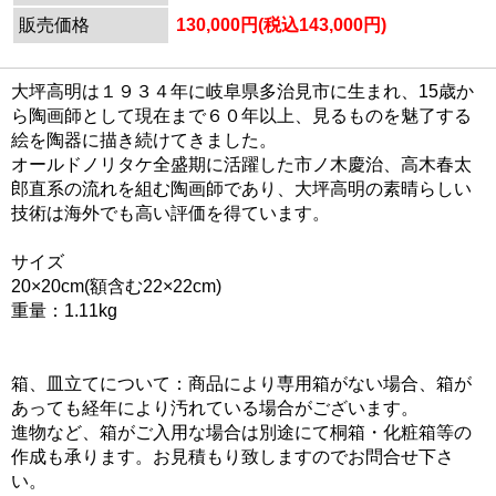
販売価格
130,000円(税込143,000円)
大坪高明は１９３４年に岐阜県多治見市に生まれ、15歳か
ら陶画師として現在まで６０年以上、見るものを魅了する
絵を陶器に描き続けてきました。
オールドノリタケ全盛期に活躍した市ノ木慶治、高木春太
郎直系の流れを組む陶画師であり、大坪高明の素晴らしい
技術は海外でも高い評価を得ています。
サイズ
20×20cm(額含む22×22cm)
重量：1.11kg
箱、皿立てについて：商品により専用箱がない場合、箱が
あっても経年により汚れている場合がございます。
進物など、箱がご入用な場合は別途にて桐箱・化粧箱等の
作成も承ります。お見積もり致しますのでお問合せ下さ
い。